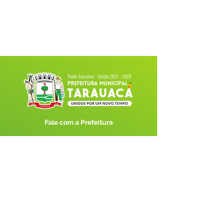
Fale com a Prefeitura
Whatsapp
SERVIÇO DE ATENDIMENTO AO 
CIDADÃO (SIC) E OUVIDORIA
Prefeitura de Tarauacá - Estado do 
Acre
CNPJ 
34.693.564/0001-79