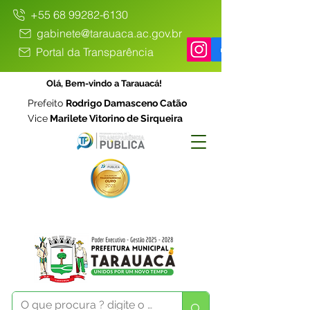
+55 68 99282-6130
gabinete@tarauaca.ac.gov.br
Portal da Transparência
Olá, Bem-vindo a Tarauacá!
Prefeito
Rodrigo Damasceno Catão
Vice
Marilete Vitorino de Sirqueira