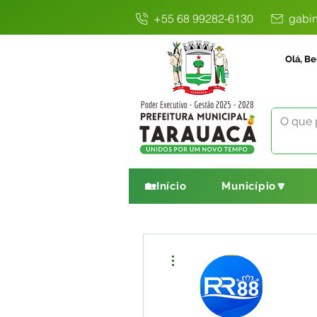
+55 68 99282-6130
gabin
Olá, Be
🏡Início
Município🔽
Mais ações