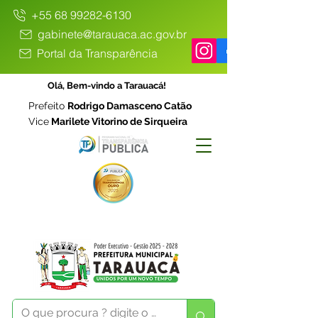
+55 68 99282-6130
gabinete@tarauaca.ac.gov.br
Portal da Transparência
Olá, Bem-vindo a Tarauacá!
Prefeito
Rodrigo Damasceno Catão
Vice
Marilete Vitorino de Sirqueira