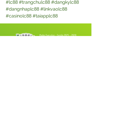
#lc88 #trangchulc88 #dangkylc88 
#dangnhaplc88 #linkvaolc88 
#casinolc88 #taiapplc88
Fale com a Prefeitura
Whatsapp
SERVIÇO DE ATENDIMENTO AO 
CIDADÃO (SIC) E OUVIDORIA
Prefeitura de Tarauacá - Estado do 
Acre
CNPJ 
34.693.564/0001-79
💻Acesso online: 
SIC 
| 
Fale Conosco
 | 