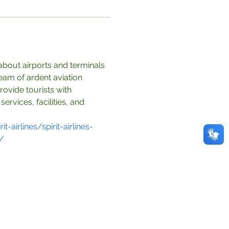
about airports and terminals 
eam of ardent aviation 
ovide tourists with 
rvices, facilities, and 
-airlines/spirit-airlines-
t/