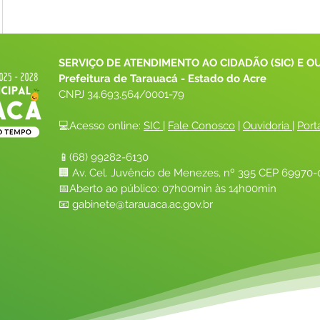
SERVIÇO DE ATENDIMENTO AO CIDADÃO (SIC) E O
Prefeitura de Tarauacá - Estado do Acre
CNPJ 
34.693.564/0001-79
💻Acesso online: 
SIC 
| 
Fale Conosco
 | 
Ouvidoria
| 
Port
📱(68) 99282-6130 
🏢 Av. Cel. Juvêncio de Menezes, nº 395 CEP 69970-0
📅Aberto ao público: 07h00min às 14h00min
📧 
gabinete@tarauaca.ac.gov.br