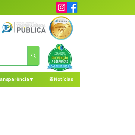
ransparência🔽
📰Notícias