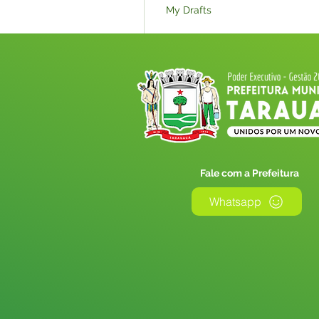
My Drafts
My Subscriptions
Events
Licitações_Nova
Fale com a Prefeitura
Whatsapp