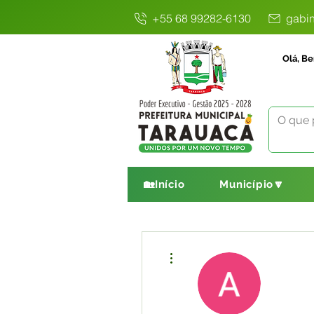
+55 68 99282-6130
gabin
Olá, Be
🏡Início
Município🔽
Mais ações