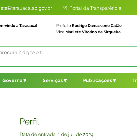
ete@tarauaca.ac.gov.br
Portal da Transparência
m-vindo a Tarauacá!
Prefeito
Rodrigo Damasceno Catão
Vice
Marilete Vitorino de Sirqueira
Governo🔽
Serviços🔽
Publicações🔽
T
Perfil
Data de entrada: 1 de jul. de 2024