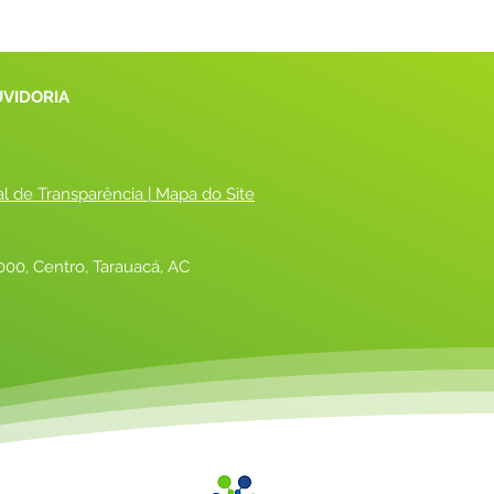
UVIDORIA
al de Transparência
 |
 Mapa do Site
00, Centro, Tarauacá, AC