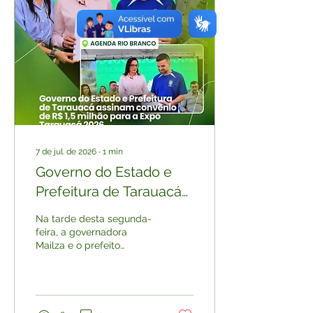
7 de jul. de 2026
∙
1
min
Governo do Estado e
Prefeitura de Tarauacá
firmam convênio de R$
Na tarde desta segunda-
1,5 milhão para Expo
feira, a governadora
Mailza e o prefeito
Tarauacá 2026
Rodrigo Damasceno
assinaram, no Palácio Rio
Branco, um convênio no
valor de R$ 1,5 milhão
destinado à realização da