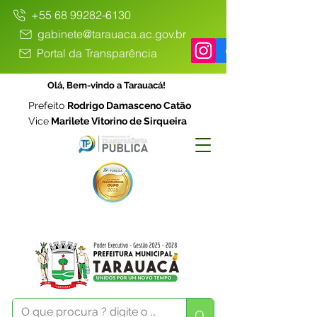
+55 68 99282-6130
gabinete@tarauaca.ac.gov.br
Portal da Transparência
Olá, Bem-vindo a Tarauacá!
Prefeito
Rodrigo Damasceno Catão
Vice
Marilete Vitorino de Sirqueira