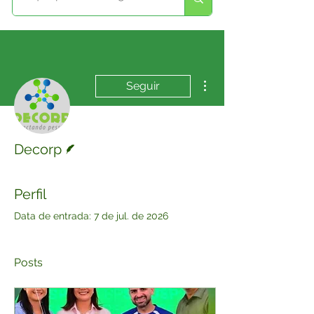
Mais ações
Seguir
Escritor
Decorp
Perfil
Data de entrada: 7 de jul. de 2026
Posts