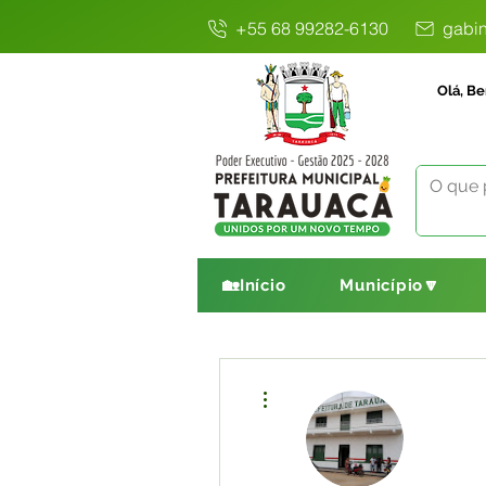
+55 68 99282-6130
gabin
Olá, Be
🏡Início
Município🔽
Mais ações