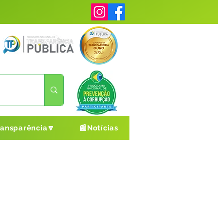
ransparência🔽
📰Notícias