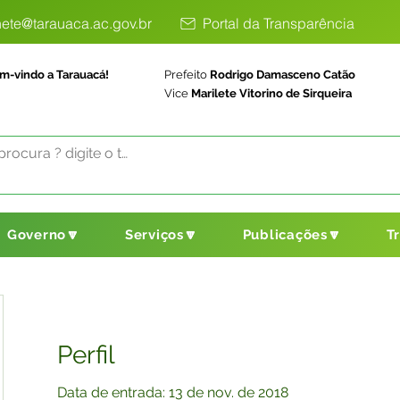
ete@tarauaca.ac.gov.br
Portal da Transparência
m-vindo a Tarauacá!
Prefeito
Rodrigo Damasceno Catão
Vice
Marilete Vitorino de Sirqueira
Governo🔽
Serviços🔽
Publicações🔽
T
Perfil
Data de entrada: 13 de nov. de 2018