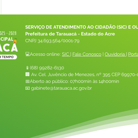
SERVIÇO DE ATENDIMENTO AO CIDADÃO (SIC) E O
Prefeitura de Tarauacá - Estado do Acre
CNPJ 
34.693.564/0001-79
💻Acesso online: 
SIC 
| 
Fale Conosco
 | 
Ouvidoria
| 
Port
📱(68) 99282-6130 
🏢 Av. Cel. Juvêncio de Menezes, nº 395 CEP 69970-0
📅Aberto ao público: 07h00min às 14h00min
📧 
gabinete@tarauaca.ac.gov.br