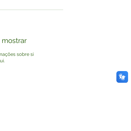
 mostrar
mações sobre si
i.