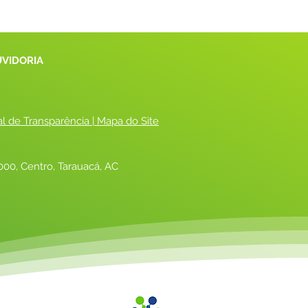
UVIDORIA
al de Transparência
 |
 Mapa do Site
00, Centro, Tarauacá, AC