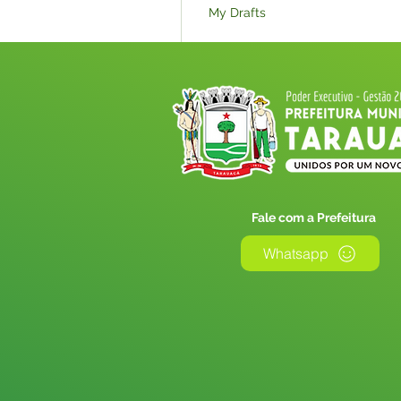
My Drafts
My Subscriptions
Events
Licitações_Nova
Fale com a Prefeitura
Whatsapp