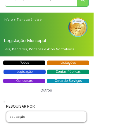
Início > Transparência >
Legislação Municipal
Leis, Decretos, Portarias e Atos Normativos.
Todos
Licitações
Legislação
Contas Públicas
Concursos
Carta de Serviços
Outros
PESQUISAR POR