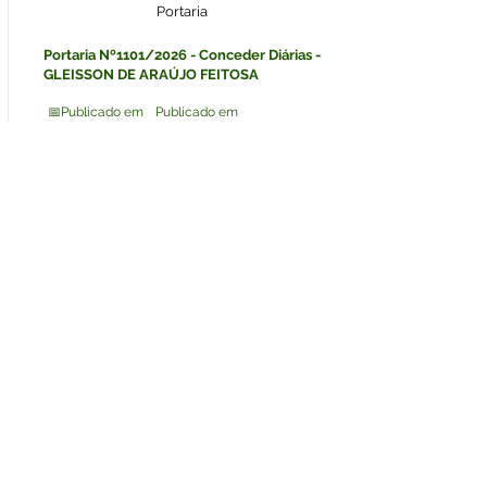
Portaria
Portaria Nº1101/2026 - Conceder Diárias -
GLEISSON DE ARAÚJO FEITOSA
📅Publicado em
Publicado em
06/08/2026
Ver detalhes
Legislação
Portaria
Portaria Nº1105/2026 - Gestor e Fiscal da
Ata Nº135/2025 - PE SRP Nº013/2025
📅Publicado em
Publicado em
06/08/2026
Ver detalhes