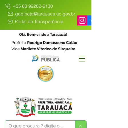
+55 68 99282-6130
gabinete@tarauaca.ac.gov.br
Portal da Transparência
Olá, Bem-vindo a Tarauacá!
Prefeito
Rodrigo Damasceno Catão
Vice
Marilete Vitorino de Sirqueira